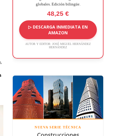
globales. Edición bilingüe.
48,25 €
▷ DESCARGA INMEDIATA EN
AMAZON
AUTOR Y EDITOR:
JOSÉ MIGUEL HERNÁNDEZ
HERNÁNDEZ
,
n
NUEVA SERIE TÉCNICA
Construcciones