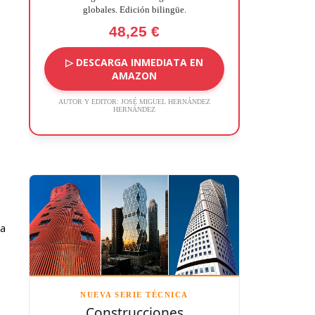
globales. Edición bilingüe.
48,25 €
▷ DESCARGA INMEDIATA EN
AMAZON
AUTOR Y EDITOR:
JOSÉ MIGUEL HERNÁNDEZ
HERNÁNDEZ
na
NUEVA SERIE TÉCNICA
Construcciones