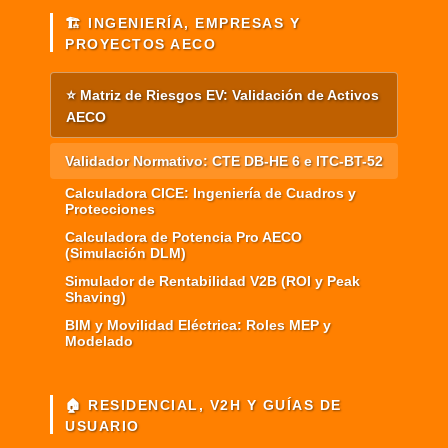
🏗️ INGENIERÍA, EMPRESAS Y
PROYECTOS AECO
⭐ Matriz de Riesgos EV: Validación de Activos
AECO
Validador Normativo: CTE DB-HE 6 e ITC-BT-52
Calculadora CICE: Ingeniería de Cuadros y
Protecciones
Calculadora de Potencia Pro AECO
(Simulación DLM)
Simulador de Rentabilidad V2B (ROI y Peak
Shaving)
BIM y Movilidad Eléctrica: Roles MEP y
Modelado
🏠 RESIDENCIAL, V2H Y GUÍAS DE
USUARIO