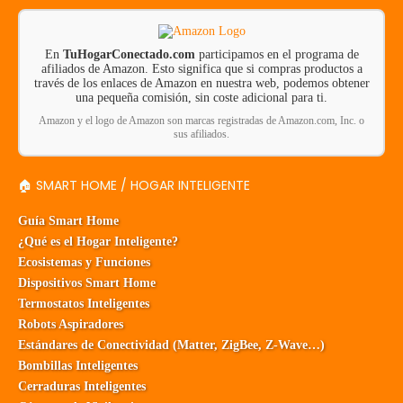
En
TuHogarConectado.com
participamos en el programa de
afiliados de Amazon. Esto significa que si compras productos a
través de los enlaces de Amazon en nuestra web, podemos obtener
una pequeña comisión, sin coste adicional para ti.
Amazon y el logo de Amazon son marcas registradas de Amazon.com, Inc. o
sus afiliados.
🏠 SMART HOME / HOGAR INTELIGENTE
Guía Smart Home
¿Qué es el Hogar Inteligente?
Ecosistemas y Funciones
Dispositivos Smart Home
Termostatos Inteligentes
Robots Aspiradores
Estándares de Conectividad (Matter, ZigBee, Z-Wave…)
Bombillas Inteligentes
Cerraduras Inteligentes