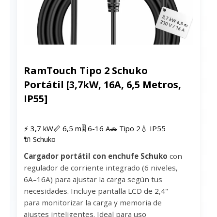
Ver precio en Amazon
RamTouch Tipo 2 Schuko
Portátil [3,7kW, 16A, 6,5 Metros,
IP55]
⚡ 3,7 kW
📏 6,5 m
🎚 6-16 A
🚗 Tipo 2
💧 IP55
🔌 Schuko
Cargador portátil con enchufe Schuko
con
regulador de corriente integrado (6 niveles,
6A–16A) para ajustar la carga según tus
necesidades. Incluye pantalla LCD de 2,4"
para monitorizar la carga y memoria de
ajustes inteligentes. Ideal para uso