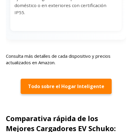
doméstico o en exteriores con certificación
IP55.
Corriente nominal 16A | Certificaciones IEC
61851 & 62196, TÜV | Cable TPU resistente
al calor y frío | Diseño ergonómico y
portátil
Consulta más detalles de cada dispositivo y precios
actualizados en Amazon.
Opciones de cable:
6,5m
8,5m
10,5m
Todo sobre el Hogar Inteligente
¿Por qué te recomendamos este
cargador RamTouch para tu coche
eléctrico?
Comparativa rápida de los
Mejores Cargadores EV Schuko: