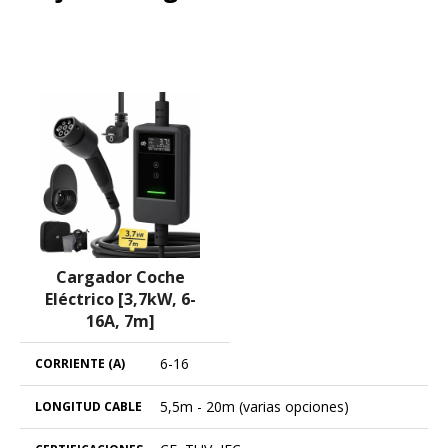
Opiniones de clientes que ya han
comprado este cargador RamTouch
Ver precio en Amazon
Cargador Coche
Eléctrico [3,7kW, 6-
16A, 7m]
6-16
5,5m - 20m (varias opciones)