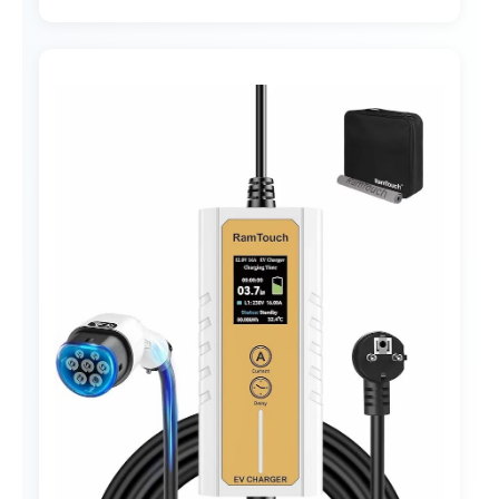
calor y frío | Dimensiones y peso estándar |
Portátil
Opciones de cable:
6m
¿Por qué te recomendamos este
cargador EVSEdesigner para tu hogar
inteligente?
¿Qué opinan los usuarios que ya han
comprado este cargador EV?