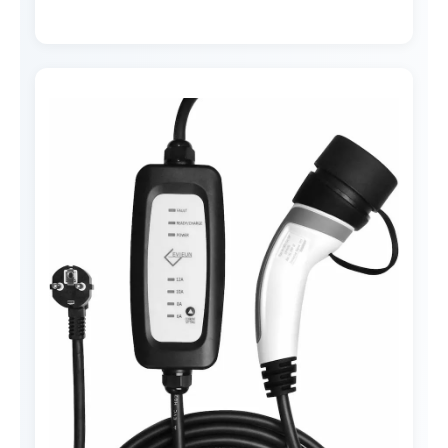
Opciones de cable:
5,5m
6m (versión mural)
7m
10m
15m
20m
¿Por qué te recomendamos este
cargador EV Tipo 2 dé para tu hogar
inteligente?
¿Qué opinan los usuarios que ya han
comprado este cargador EV?
Ver precio en Amazon