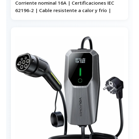
Corriente nominal 16A | Certificaciones IEC
62196-2 | Cable resistente a calor y frío |
Portátil | Plug & Play
Opciones de cable:
5m
6,5m
7m
¿Por qué te recomendamos este
cargador EVIEUN para tu hogar o
viajes?
Opiniones de usuarios que ya han
comprado este cargador