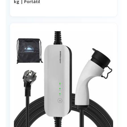
kg | Portátil
Opciones de cable:
5m
8m
¿Por qué te recomendamos este
cargador EV Tipo 2 VDLPOWEREU para
tu hogar inteligente?
¿Qué opinan los usuarios que ya han
comprado este cargador EV?
Ver precio en Amazon