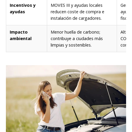
Incentivos y
MOVES III y ayudas locales
Gener
ayudas
reducen coste de compra e
ayuda
instalación de cargadores.
fiscal
Impacto
Menor huella de carbono;
Alto 
ambiental
contribuye a ciudades más
CO₂ y
limpias y sostenibles.
const