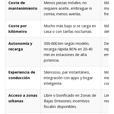
Coste de
Menos piezas móviles; no
Más p
mantenimiento
requiere aceite, embrague ni
mant
correa; menos averías.
frecu
Coste por
Mucho más bajo si se carga en
Más a
kilómetro
casa o con tarifas nocturnas.
del c
Autonomía y
300‑600 km según modelo;
Depen
recarga
recarga rápida 80 % en 20‑40
repos
min en estaciones de alta
emisi
potencia.
Experiencia de
Silencioso, par instantáneo,
Motor
conducción
integración con apps y hogar
menos
inteligente.
conec
Acceso a zonas
Libre o bonificado en Zonas de
Limit
urbanas
Bajas Emisiones; incentivos
restr
fiscales disponibles.