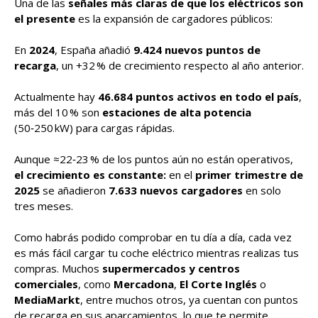
Una de las
señales más claras de que los eléctricos son
el presente
es la expansión de cargadores públicos:
En
2024
, España añadió
9.424 nuevos puntos de
recarga
, un +32 % de crecimiento respecto al año anterior.
Actualmente hay
46.684 puntos activos en todo el país
,
más del 10 % son
estaciones de alta potencia
(50‑250 kW) para cargas rápidas.
Aunque ≈22‑23 % de los puntos aún no están operativos,
el crecimiento es constante:
en el
primer trimestre de
2025
se añadieron
7.633 nuevos cargadores
en solo
tres meses.
Como habrás podido comprobar en tu día a día, cada vez
es más fácil cargar tu coche eléctrico mientras realizas tus
compras. Muchos
supermercados y centros
comerciales
, como
Mercadona
,
El Corte Inglés
o
MediaMarkt
, entre muchos otros, ya cuentan con puntos
de recarga en sus aparcamientos, lo que te permite